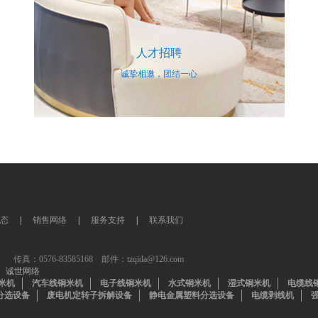
人才招聘
诚挚相邀，团结一心
态
|
销售网络
|
服务支持
|
联系我们
：0576-83585168 邮件：tzqida@126.com
诚世网络
米机
汽车线铜米机
电子线铜米机
水式铜米机
湿式铜米机
电缆线
分选设备
废电机定转子拆解设备
静电金属塑料分选设备
电缆剥线机