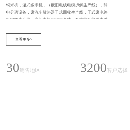
铜米机，湿式铜米机，（废旧电线电缆拆解生产线），静
电分离设备，废汽车散热器干式回收生产线，干式废电路
板回收生产线，废旧电机回收生产线，多功能智能强力破
碎机，辊铜式强磁吸铁机，小型电缆剥线机，废旧冰箱回
收生产线等大型生产线。静电流分选机,等环保拆解机械设
查看更多>
备的企业，是国内外废旧拆解行业的一员。本公司自成立
以来，在15年的发展历史中，尊龙凯时人生就是搏科技环
保设备做为一个不断改变创新的企业，凭借多年累积的技
30
3200
术经验和客户的建议，在产品上不断的求精，为客户创造
销售地区
客户选择
更大的利润空间。 我公司本着以人为本、技术创新、质量
保障、诚信经营的理念、聚集一批高素质的科研及管理人
员。广纳应用先进的技术，实施严格的品质管理，优质的
售后服务，公司产品运销日本，美国，德国，韩国，新加
坡，马来西亚，加拿大，泰国，越南，等。受到国内...