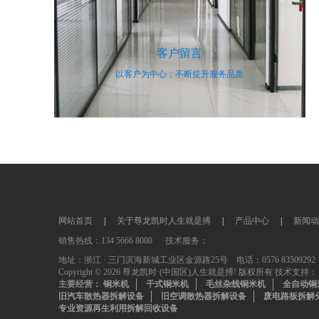
客户留言
以客户为中心，不断提升服务品质
网站首页
|
关于尊龙凯时人生就是搏
|
产品中心
|
新闻动
销售热线：134 5666 8080 技术服务：
地址：浙江 · 三门滨海新城工业区金源路25号 电话：0576 83509292 传真
Copyright © 2026 尊龙凯时·(中国区)人生就是搏! 版权所有 技术支持：
主要经营：
铜米机
干式铜米机
毛丝杂线铜米机
全自动铜
旧汽车散热器拆解设备
旧空调散热器拆解设备
废电路板拆解
专业资源再生利用拆解回收设备