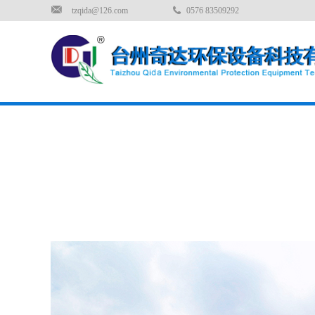
tzqida@126.com
0576 83509292