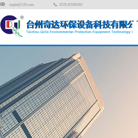
tzqida@126.com
0576 83509292