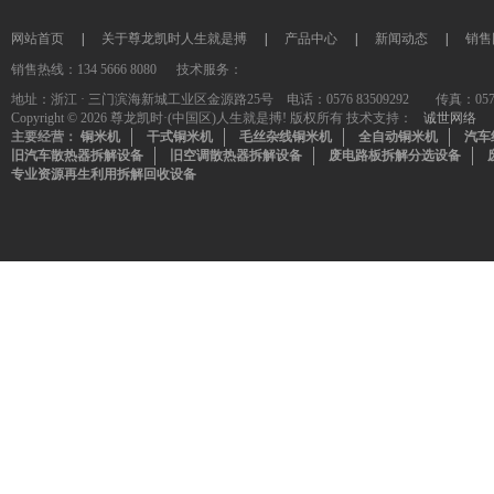
网站首页
|
关于尊龙凯时人生就是搏
|
产品中心
|
新闻动态
|
销售
销售热线：134 5666 8080 技术服务：
地址：浙江 · 三门滨海新城工业区金源路25号 电话：0576 83509292 传真：0576-835
Copyright © 2026 尊龙凯时·(中国区)人生就是搏! 版权所有 技术支持：
诚世网络
主要经营：
铜米机
干式铜米机
毛丝杂线铜米机
全自动铜米机
汽车
旧汽车散热器拆解设备
旧空调散热器拆解设备
废电路板拆解分选设备
专业资源再生利用拆解回收设备