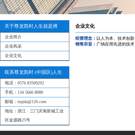
关于尊龙凯时人生就是搏
企业文化
企业简介
经营理念：
以人为本、技术创新
销售宗旨：
广纳应用先进的技术
企业风采
企业文化
联系尊龙凯时·(中国区)人生
电话：
0576 83509292
就是搏!
手机：
134 5666 8080
邮箱：
tzqida@126.com
地址：
浙江 · 三门滨海新城工业
区金源路25号