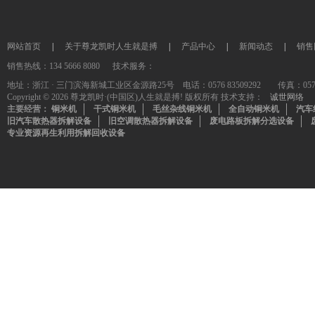
网站首页
|
关于尊龙凯时人生就是搏
|
产品中心
|
新闻动态
|
销售
销售热线：134 5666 8080 技术服务：
地址：浙江 · 三门滨海新城工业区金源路25号 电话：0576 83509292 传真：0576-835
Copyright © 2026 尊龙凯时·(中国区)人生就是搏! 版权所有 技术支持：
诚世网络
主要经营：
铜米机
干式铜米机
毛丝杂线铜米机
全自动铜米机
汽车
旧汽车散热器拆解设备
旧空调散热器拆解设备
废电路板拆解分选设备
专业资源再生利用拆解回收设备