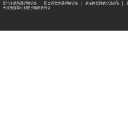
旧汽车散热器拆解设备
旧空调散热器拆解设备
废电路板拆解分选设备
专业资源再生利用拆解回收设备