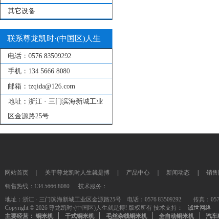
其它设备
联系尊龙凯时·(中国区)人生
电话：
0576 83509292
就是搏!
手机：
134 5666 8080
邮箱：
tzqida@126.com
地址：
浙江 · 三门滨海新城工业
区金源路25号
网站首页
|
关于尊龙凯时人生就是搏
|
产品中心
|
新闻动态
|
销售
销售热线：134 5666 8080 技术服务：
地址：浙江 · 三门滨海新城工业区金源路25号 电话：0576 83509292 传真：0576-835
Copyright © 2026 尊龙凯时·(中国区)人生就是搏! 版权所有 技术支持：
诚世网络
主要经营：
铜米机
干式铜米机
毛丝杂线铜米机
全自动铜米机
汽车