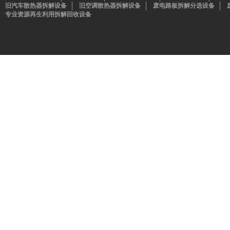
旧汽车散热器拆解设备
旧空调散热器拆解设备
废电路板拆解分选设备
专业资源再生利用拆解回收设备