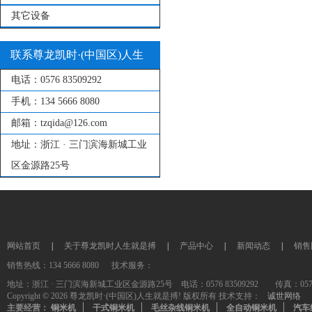
其它设备
联系尊龙凯时·(中国区)人生
电话：
0576 83509292
就是搏!
手机：
134 5666 8080
邮箱：
tzqida@126.com
地址：
浙江 · 三门滨海新城工业
区金源路25号
网站首页
|
关于尊龙凯时人生就是搏
|
产品中心
|
新闻动态
|
销售
销售热线：134 5666 8080 技术服务：
地址：浙江 · 三门滨海新城工业区金源路25号 电话：0576 83509292 传真：0576-835
Copyright © 2026 尊龙凯时·(中国区)人生就是搏! 版权所有 技术支持：
诚世网络
主要经营：
铜米机
干式铜米机
毛丝杂线铜米机
全自动铜米机
汽车