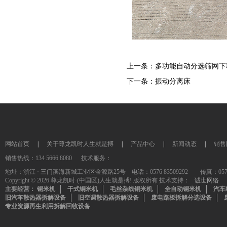
上一条：
多功能自动分选筛网下
下一条：
振动分离床
网站首页
|
关于尊龙凯时人生就是搏
|
产品中心
|
新闻动态
|
销售
销售热线：134 5666 8080 技术服务：
地址：浙江 · 三门滨海新城工业区金源路25号 电话：0576 83509292 传真：0576-835
Copyright © 2026 尊龙凯时·(中国区)人生就是搏! 版权所有 技术支持：
诚世网络
主要经营：
铜米机
干式铜米机
毛丝杂线铜米机
全自动铜米机
汽车
旧汽车散热器拆解设备
旧空调散热器拆解设备
废电路板拆解分选设备
专业资源再生利用拆解回收设备