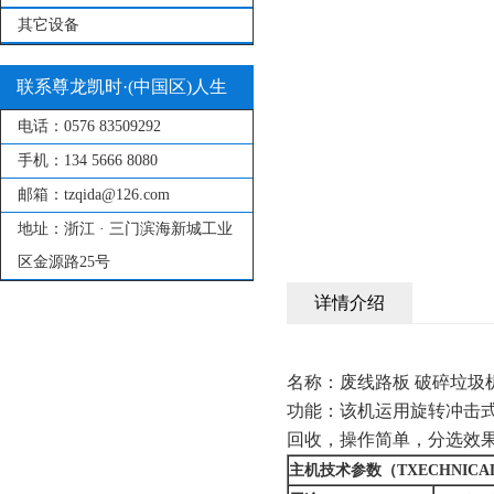
其它设备
联系尊龙凯时·(中国区)人生
电话：
0576 83509292
就是搏!
手机：
134 5666 8080
邮箱：
tzqida@126.com
地址：
浙江 · 三门滨海新城工业
区金源路25号
详情介绍
名称：废线路板 破碎垃圾
功能：该机运
回收，操作简单，分选
主机技术参数（TXECHNICAL