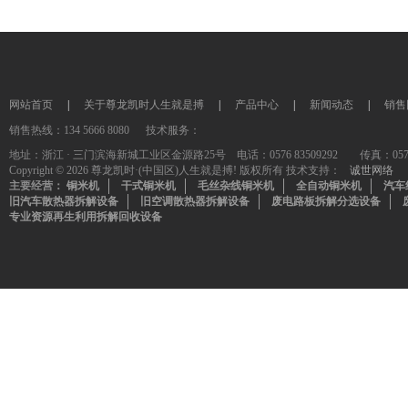
网站首页
|
关于尊龙凯时人生就是搏
|
产品中心
|
新闻动态
|
销售
销售热线：134 5666 8080 技术服务：
地址：浙江 · 三门滨海新城工业区金源路25号 电话：0576 83509292 传真：0576-835
Copyright © 2026 尊龙凯时·(中国区)人生就是搏! 版权所有 技术支持：
诚世网络
主要经营：
铜米机
干式铜米机
毛丝杂线铜米机
全自动铜米机
汽车
旧汽车散热器拆解设备
旧空调散热器拆解设备
废电路板拆解分选设备
专业资源再生利用拆解回收设备